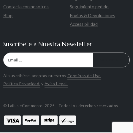
Contacta con nosotros
Seguimiento pedido
Blog
Envios & Devoluciones
Accessibilidad
Suscríbete a Nuestra Newsletter
SUSCRIBIRSE
Al suscribirte, aceptas nuestros
Terminos de Uso
,
Política Privacidad.
y
Aviso Legal.
© Lailus eCommerce. 2025 - Todos los derechos reservados