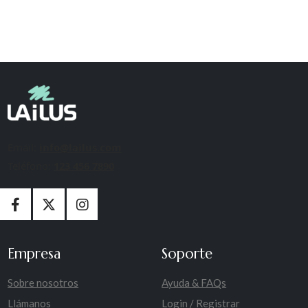
Email:
info@lailus.com
Teléfono:
123 456 7890
Empresa
Soporte
Sobre nosotros
Ayuda & FAQs
Llámanos
Login / Registrar