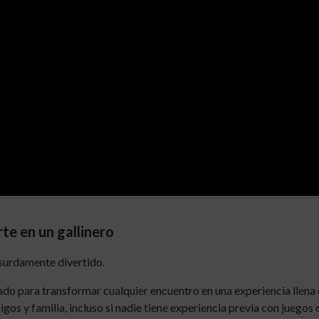
te en un gallinero
bsurdamente divertido.
para transformar cualquier encuentro en una experiencia llena de 
gos y familia, incluso si nadie tiene experiencia previa con juegos 