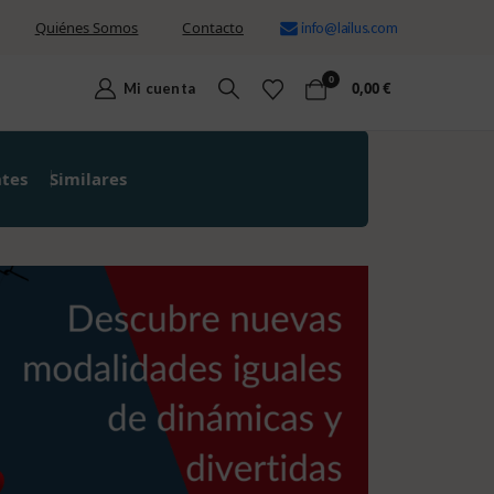
Quiénes Somos
Contacto
info@lailus.com
0
0,00
€
Mi cuenta
ntes
Similares