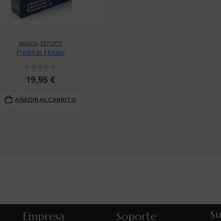
AMIGOS
,
DEPORTE
Padel in House
0
out of 5
19,95
€
AÑADIR AL CARRITO
Su
Empresa
Soporte