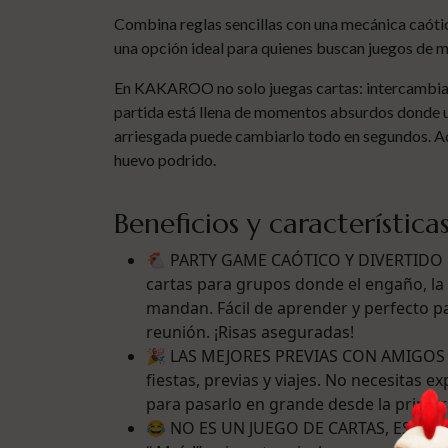
Combina reglas sencillas con una mecánica caótic
una opción ideal para quienes buscan juegos de me
En KAKAROO no solo juegas cartas: intercambias
partida está llena de momentos absurdos donde u
arriesgada puede cambiarlo todo en segundos. Aquí
huevo podrido.
Beneficios y característica
🐔 PARTY GAME CAÓTICO Y DIVERTIDO 
cartas para grupos donde el engaño, la a
mandan. Fácil de aprender y perfecto p
reunión. ¡Risas aseguradas!
🎉 LAS MEJORES PREVIAS CON AMIGOS 
fiestas, previas y viajes. No necesitas 
para pasarlo en grande desde la primer
😂 NO ES UN JUEGO DE CARTAS, ES UNA