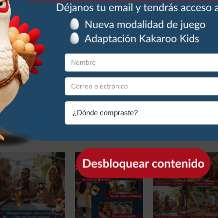
pruebas y actúa como una
a mirando. ¿Te han pillado?
 FÁCILES: este juego de
querréis jugar durante
ncluye 110 cartas con
e engancha. Un acierto
s invisibles.
Desbloquear contenido