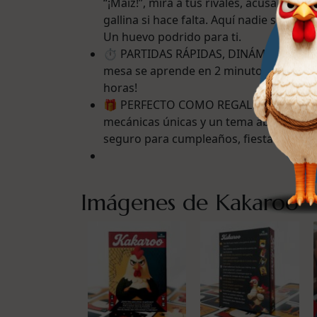
“¡Maíz!”, mira a tus rivales, acusa sin 
gallina si hace falta. Aquí nadie se qued
Un huevo podrido para ti.
⏱ PARTIDAS RÁPIDAS, DINÁMICAS Y MUY
mesa se aprende en 2 minutos ¡pero lo 
horas!
🎁 PERFECTO COMO REGALO ORIGINAL I
mecánicas únicas y un tema absurdo qu
seguro para cumpleaños, fiestas y amigo
Imágenes de Kakaroo