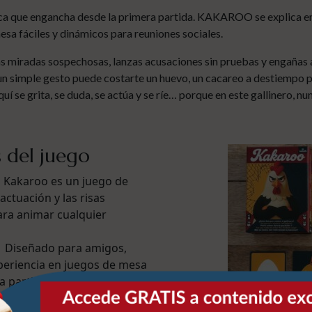
a que engancha desde la primera partida. KAKAROO se explica en m
sa fáciles y dinámicos para reuniones sociales.
 miradas sospechosas, lanzas acusaciones sin pruebas y engañas 
n simple gesto puede costarte un huevo, un cacareo a destiempo 
 se grita, se duda, se actúa y se ríe… porque en este gallinero, nu
s del juego
Kakaroo es un juego de
ctuación y las risas
ara animar cualquier
Diseñado para amigos,
experiencia en juegos de mesa
a partida.
 EXPERIENCIA Grita