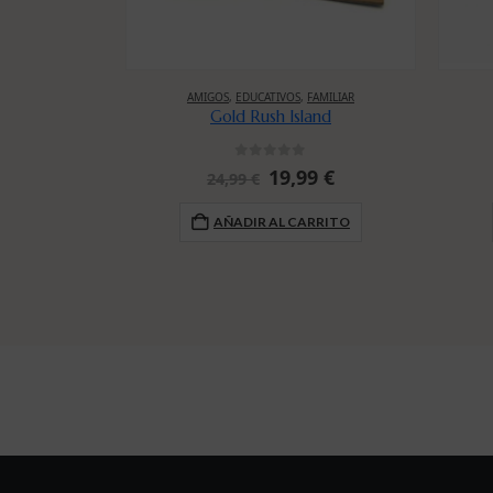
AMIGOS
,
EDUCATIVOS
,
FAMILIAR
Gold Rush Island
0
out of 5
El
El
19,99
€
24,99
€
precio
precio
original
actual
AÑADIR AL CARRITO
era:
es:
24,99 €.
19,99 €.