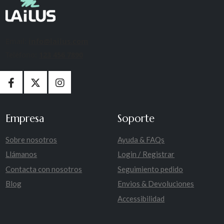
Email:
info@lailus.com
Teléfono:
123 456 7890
Empresa
Soporte
Sobre nosotros
Ayuda & FAQs
Llámanos
Login / Registrar
Contacta con nosotros
Seguimiento pedido
Blog
Envios & Devoluciones
Accessibilidad