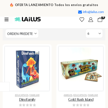
OFERTA LANZAMIENTO Todos los envíos gratuitos
info@lailus.com
0
-15%
-20%
EDUCATIVOS
,
FAMILIAR
AMIGOS
,
EDUCATIVOS
,
FAMILIAR
DinoFamily
Gold Rush Island